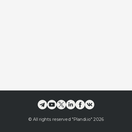
©
All rights reserved
"Plandi.
io
"
2026