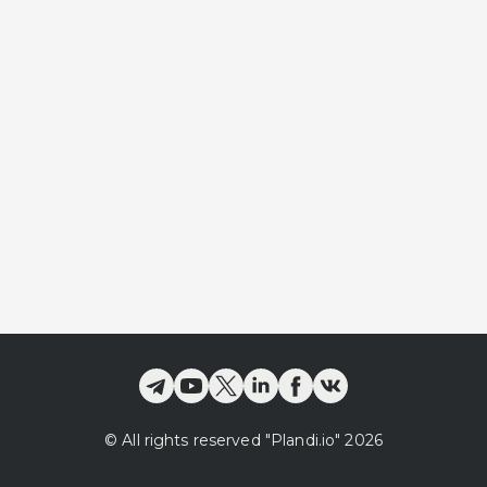
©
All rights reserved
"Plandi.
io
"
2026