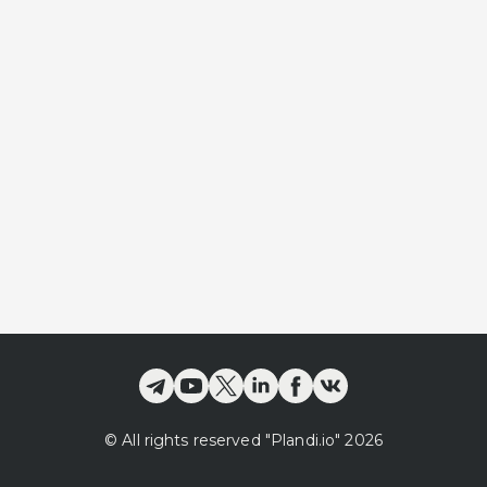
©
All rights reserved
"Plandi.
io
"
2026